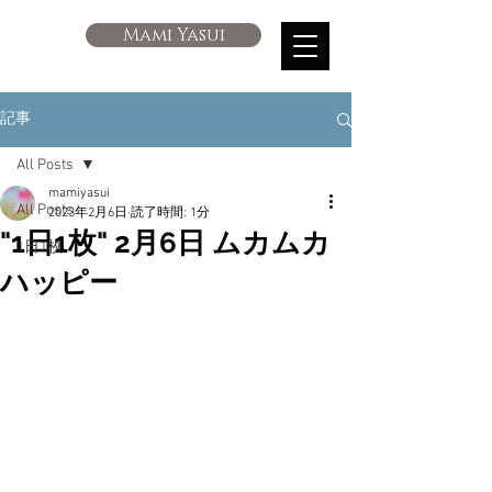
Mami Yasui
記事
All Posts
mamiyasui
All Posts
2023年2月6日
読了時間: 1分
"1日1枚" 2月6日 ムカムカ
1日1枚
ハッピー