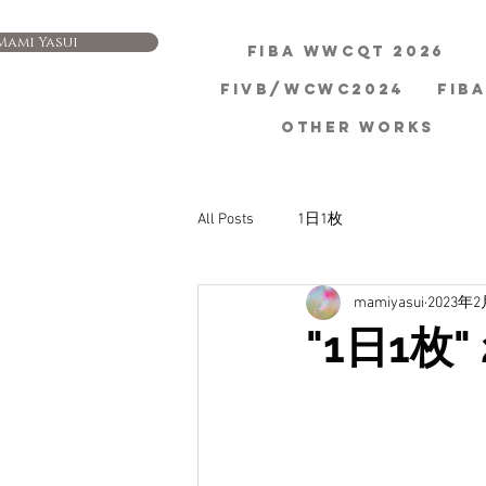
Mami Yasui
FIBA WWCQT 2026
FIVB/WCWC2024
FIB
OTHER WORKS
All Posts
1日1枚
mamiyasui
2023年
"1日1枚